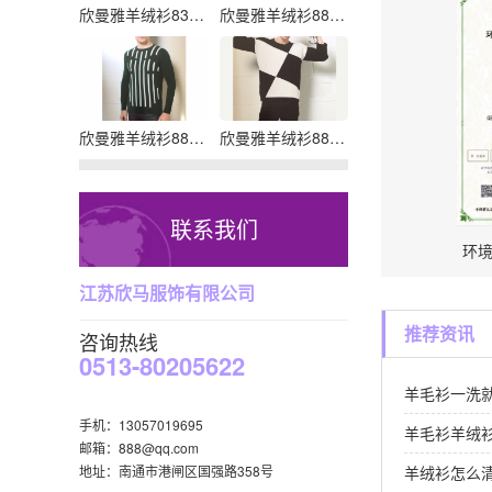
欣曼雅羊绒衫83018
欣曼雅羊绒衫88355
欣曼雅羊绒衫88344
欣曼雅羊绒衫88307
联系我们
环
江苏欣马服饰有限公司
推荐资讯
咨询热线
0513-80205622
羊毛衫一洗
手机：13057019695
羊毛衫羊绒
邮箱：888@qq.com
羊绒衫怎么
地址：南通市港闸区国强路358号